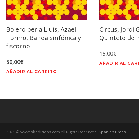
Bolero per a Lluís, Azael
Circus, Jordi 
Tormo, Banda sinfónica y
Quinteto de 
fiscorno
15,00
€
50,00
€
AÑADIR AL CAR
AÑADIR AL CARRITO
2021 © www.sbedicions.com All Rights Reserved.
Spanish Brass