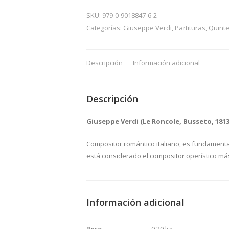
del
Destino
SKU:
979-0-9018847-6-2
(Obertura),
Categorías:
Giuseppe Verdi
,
Partituras
,
Quinte
Giuseppe
Verdi
Descripción
Información adicional
(arr.
Carlos
Benetó),
Descripción
Quinteto
de
Giuseppe Verdi (Le Roncole, Busseto, 1813 
metales
cantidad
Compositor romántico italiano, es fundament
está considerado el compositor operístico más
Información adicional