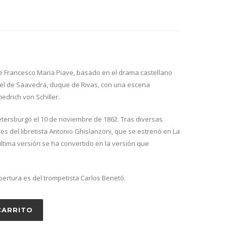
e Francesco Maria Piave, basado en el drama castellano
ngel de Saavedra, duque de Rivas, con una escena
edrich von Schiller.
etersburgo el 10 de noviembre de 1862. Tras diversas
nes del libretista Antonio Ghislanzoni, que se estrenó en La
última versión se ha convertido en la versión que
bertura es del trompetista Carlos Benetó.
CARRITO