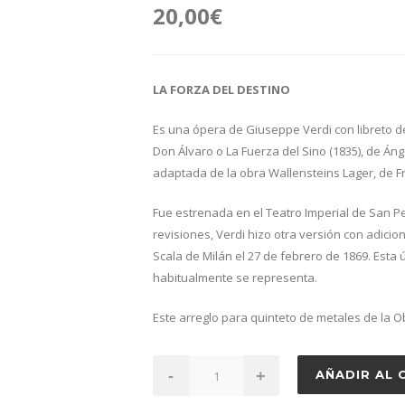
20,00
€
LA FORZA DEL DESTINO
Es una ópera de Giuseppe Verdi con libreto d
Don Álvaro o La Fuerza del Sino (1835), de Á
adaptada de la obra Wallensteins Lager, de Fri
Fue estrenada en el Teatro Imperial de San P
revisiones, Verdi hizo otra versión con adicio
Scala de Milán el 27 de febrero de 1869. Esta 
habitualmente se representa.
Este arreglo para quinteto de metales de la O
La
-
+
AÑADIR AL 
Forza