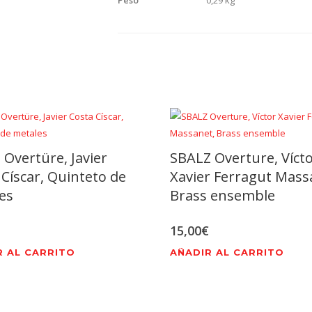
Peso
0,29 kg
 Overtüre, Javier
SBALZ Overture, Víct
 Císcar, Quinteto de
Xavier Ferragut Mass
es
Brass ensemble
15,00
€
R AL CARRITO
AÑADIR AL CARRITO