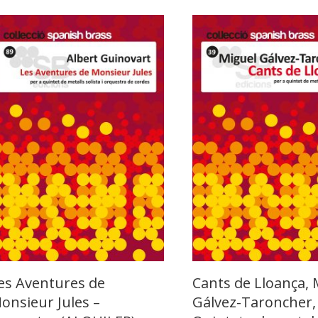
últimos
es Aventures de
Cants de Lloança, 
onsieur Jules –
Gálvez-Taroncher,