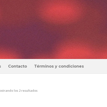
s
Contacto
Términos y condiciones
Ordenado
strando los 2 resultados
por
los