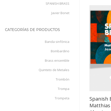
SPANISH BRASS
Javier Bonet
CATEGORÍAS DE PRODUCTOS
Banda sinfónica
Bombardino
Brass ensemble
Quinteto de Metales
Trombón
Trompa
Spanish 
Trompeta
Matthias