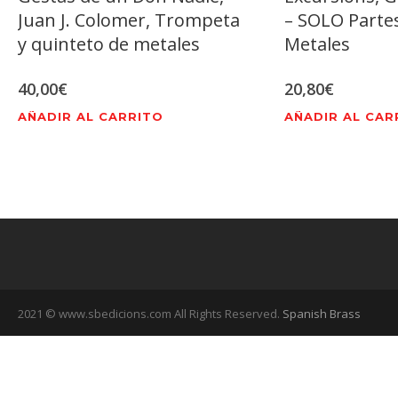
Juan J. Colomer, Trompeta
– SOLO Parte
y quinteto de metales
Metales
40,00
€
20,80
€
AÑADIR AL CARRITO
AÑADIR AL CAR
2021 © www.sbedicions.com All Rights Reserved.
Spanish Brass