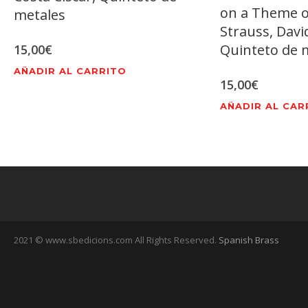
on a Theme o
metales
Strauss, David
Quinteto de 
15,00
€
AÑADIR AL CARRITO
15,00
€
AÑADIR AL CAR
2021 © www.sbedicions.com All Rights Reserved.
Spanish Brass