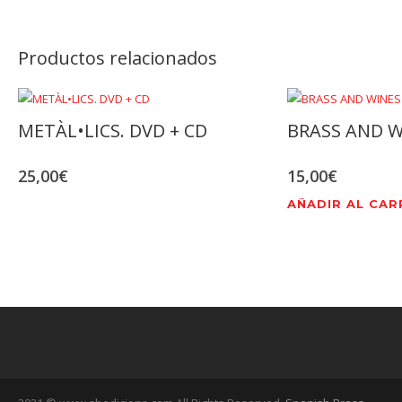
Productos relacionados
METÀL•LICS. DVD + CD
BRASS AND W
25,00
€
15,00
€
AÑADIR AL CAR