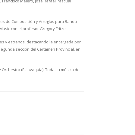
s, Francisco Melero, José Rafael Pascual
rsos de Composición y Arreglos para Banda
Music con el profesor Gregory Fritze.
es y estrenos, destacando la encargada por
 segunda sección del Certamen Provincial, en
 Orchestra (Eslovaquia).
Toda su música de