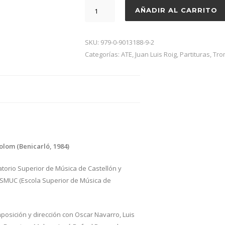
Fantasy,
AÑADIR AL CARRITO
Juan
L.
Roig,
SKU:
979-0-9013188-9-2
Trombón
Categorías:
ATE
,
Juan Luis Roig
,
Partituras
,
Tro
tenor
y
piano
cantidad
Colom (Benicarló, 1984)
torio Superior de Música de Castellón y
ESMUC (Escola Superior de Música de
osición y dirección con Oscar Navarro, Luis