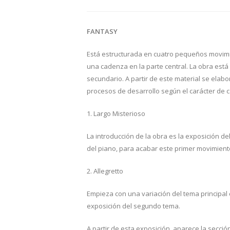
FANTASY
Está estructurada en cuatro pequeños movim
una cadenza en la parte central. La obra está 
secundario. A partir de este material se elab
procesos de desarrollo según el carácter de 
1. Largo Misterioso
La introducción de la obra es la exposición de
del piano, para acabar este primer movimien
2. Allegretto
Empieza con una variación del tema principa
exposición del segundo tema.
A partir de esta exposición, aparece la secció