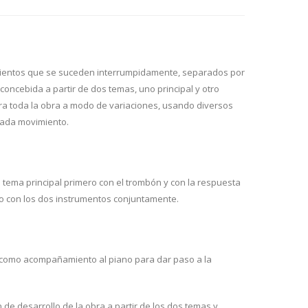
ientos que se suceden interrumpidamente, separados por
concebida a partir de dos temas, uno principal y otro
ora toda la obra a modo de variaciones, usando diversos
cada movimiento.
l tema principal primero con el trombón y con la respuesta
to con los dos instrumentos conjuntamente.
l como acompañamiento al piano para dar paso a la
n de desarrollo de la obra a partir de los dos temas y