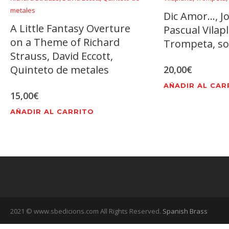
Dic Amor…, Jo
A Little Fantasy Overture
Pascual Vilap
on a Theme of Richard
Trompeta, so
Strauss, David Eccott,
Quinteto de metales
20,00
€
AÑADIR AL CAR
15,00
€
AÑADIR AL CARRITO
2021 © www.sbedicions.com All Rights Reserved.
Spanish Brass