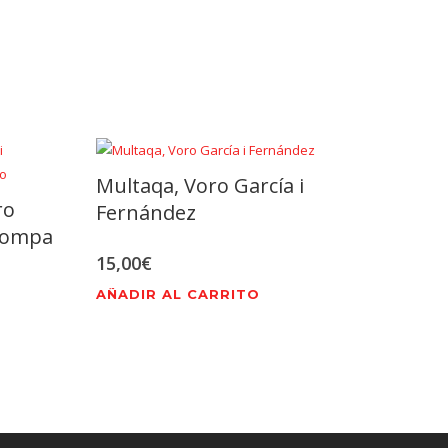
Multaqa, Voro García i
ro
Fernández
trompa
15,00
€
AÑADIR AL CARRITO