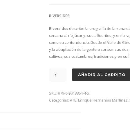
RIVERSIDES
Riversides
describe la orografía de la zona de
cercana al río Júcar y sus afluentes, y en la 
como su contundencia. Desde el Valle de Cárce
y la adaptación de la gente a sortear sus río
cultivos, sus costumbres, tradiciones y en su 
Riversides,
AÑADIR AL CARRITO
Enrique
Hernandis
Martínez,
SKU:
979-0-9018864-4-5
Trombón
Categorías:
ATE
,
Enrique Hernandis Martínez
,
tenor
y
piano
cantidad