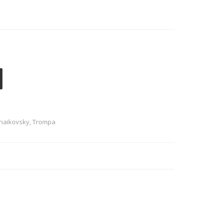
schaikovsky
,
Trompa