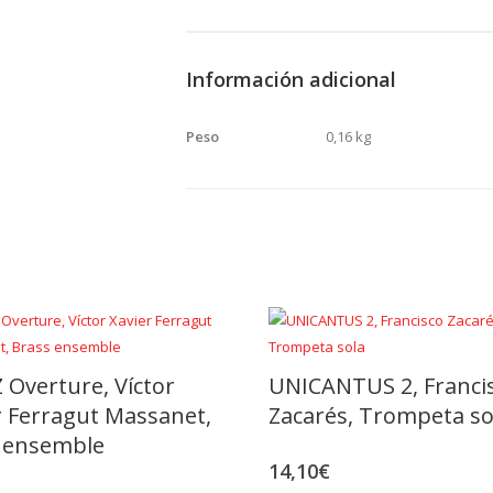
piano
cantidad
Información adicional
Peso
0,16 kg
 Overture, Víctor
UNICANTUS 2, Franci
r Ferragut Massanet,
Zacarés, Trompeta so
 ensemble
14,10
€