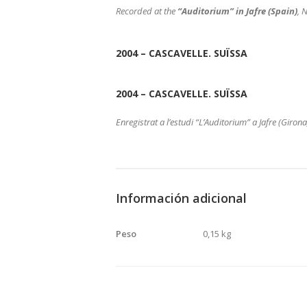
Recorded at the
“Auditorium” in Jafre (Spain)
, 
2004 – CASCAVELLE. SUÏSSA
2004 – CASCAVELLE. SUÏSSA
Enregistrat a l’estudi “L’Auditorium” a Jafre (Giro
Información adicional
Peso
0,15 kg