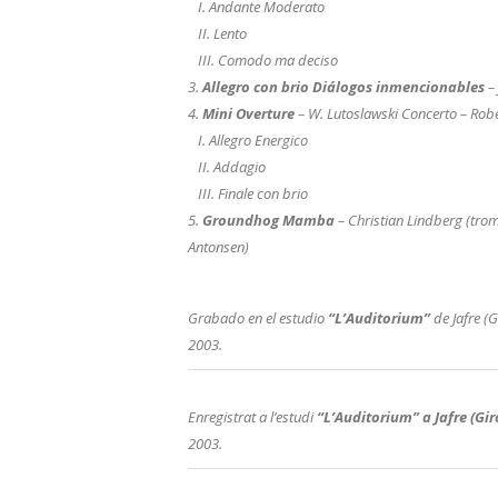
I. Andante Moderato
II. Lento
III. Comodo ma deciso
3.
Allegro con brio Diálogos inmencionables
– 
4.
Mini Overture
– W. Lutoslawski Concerto – Robe
I. Allegro Energico
II. Addagio
III. Finale con brio
5.
Groundhog Mamba
– Christian Lindberg (trom
Antonsen)
Grabado en el estudio
“L’Auditorium”
de Jafre (
2003.
Enregistrat a l’estudi
“L’Auditorium” a Jafre (Gi
2003.