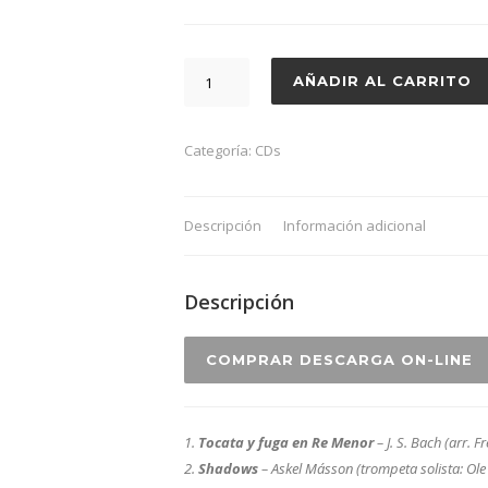
ABSOLUTE
AÑADIR AL CARRITO
cantidad
Categoría:
CDs
Descripción
Información adicional
Descripción
COMPRAR DESCARGA ON-LINE
1.
Tocata y fuga en Re Menor
– J. S. Bach (arr. Fr
2.
Shadows
– Askel Másson (trompeta solista: Ole